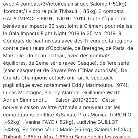
avec 4 combats/3Victoires ainsi que Salomé (-52kg)
1combat/1 victoire puis Thibault (-85kg) 2 combats.
GALA IMPACTS FIGHT NIGHT 2019 Toute l’équipe de
bénévoles Impacts 33 s’est joint à Clément pour réalisé
le Gala Impacts Fight Night 2019 le 25 Mai 2019. 9
Combats de haut niveau avec des Tireurs de la régions
contre des tireurs d’Occitanie, de Bretagne, de Paris, de
Marseille. Un beau plateau, avec des combats
équilibrés, de 2ème série (avec Casque), de 1ere série
(sans casque) et de Savate Pro (Tibias autorisés). De
Grands Champions actuels ont fait le spectacle
pugilistique avec notamment Eddy Marimoutou (974),
Lucas Montagne, Shirley Alarcon, Guillaume Warth,
Adrien Simmonot… Saison 2019/2020 : Cette
nouvelle saison va être rythmée à nouveau par les
compétitions: En Elite A/Savate Pro : Monica TORCHIO
(-52kg) , Vanina FAYE (-52kg), Ludivine GUILLOT
(-48kg) En 2ème série : Marie (-56kg), Salomé (-52kg),
Thibault (-85kg), Max (-65kg) Sans oublier les assauts,