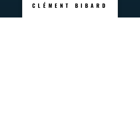
CLÉMENT BIBARD
Vice Champion de France de Savate
Boxe Française Elite A 2011 et 2012.
Membre équipe de France 2012 &
2013
Pro en Kick, K1, Full,& Savate Pro. 70
combats