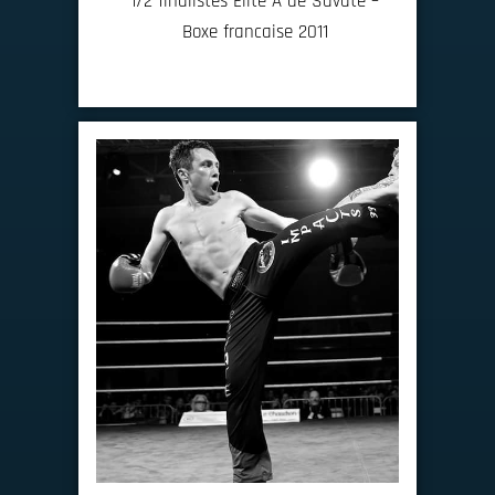
1/2 finalistes Elite A de Savate –
Boxe francaise 2011