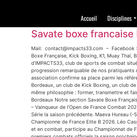
Archives
Accueil
Disciplines
Savate boxe francais
Mail: contact@impacts33.com – Facebook : 
Boxe Française, Kick Boxing, K1, Muay Thaï, 
d’IMPACTS33, club de sports de combat situ
progression remarquable de nos pratiquants déb
association confirme sa place parmi les réfé
Bordeaux, un club de Kick Boxing, un club 
même philosophie : former, transmettre et fai
Bordeaux Notre section Savate Boxe Française 
– Vainqueur de l’Open de France Combat 202
Série la saison précédente. Maeva Hureau (-
Championne de France Elite B 2026. Léo Cass
et en combat, participe au Championnat de F
premiers combats officiels la saison prochain