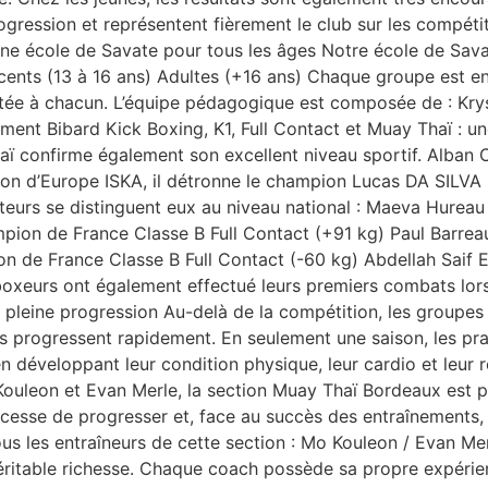
ogression et représentent fièrement le club sur les compéti
Une école de Savate pour tous les âges Notre école de Sav
cents (13 à 16 ans) Adultes (+16 ans) Chaque groupe est e
ée à chacun. L’équipe pédagogique est composée de : Kryste
ment Bibard Kick Boxing, K1, Full Contact et Muay Thaï : un
haï confirme également son excellent niveau sportif. Alba
ion d’Europe ISKA, il détronne le champion Lucas DA SILVA
eurs se distinguent eux au niveau national : Maeva Hureau
ion de France Classe B Full Contact (+91 kg) Paul Barre
n de France Classe B Full Contact (-60 kg) Abdellah Saif 
 boxeurs ont également effectué leurs premiers combats l
 pleine progression Au-delà de la compétition, les groupes 
s progressent rapidement. En seulement une saison, les pra
n développant leur condition physique, leur cardio et leur
uleon et Evan Merle, la section Muay Thaï Bordeaux est prin
 cesse de progresser et, face au succès des entraînements,
us les entraîneurs de cette section : Mo Kouleon / Evan Mer
ritable richesse. Chaque coach possède sa propre expérien