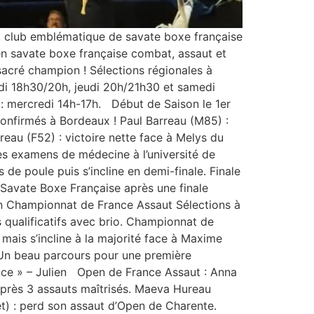
 club emblématique de savate boxe française
en savate boxe française combat, assaut et
sacré champion ! Sélections régionales à
di 18h30/20h, jeudi 20h/21h30 et samedi
: mercredi 14h-17h. Début de Saison le 1er
confirmés à Bordeaux ! Paul Barreau (M85) :
reau (F52) : victoire nette face à Melys du
ses examens de médecine à l’université de
e poule puis s’incline en demi-finale. Finale
Savate Boxe Française après une finale
 en Championnat de France Assaut Sélections à
 qualificatifs avec brio. Championnat de
mais s’incline à la majorité face à Maxime
 Un beau parcours pour une première
rience » – Julien Open de France Assaut : Anna
après 3 assauts maîtrisés. Maeva Hureau
t) : perd son assaut d’Open de Charente.