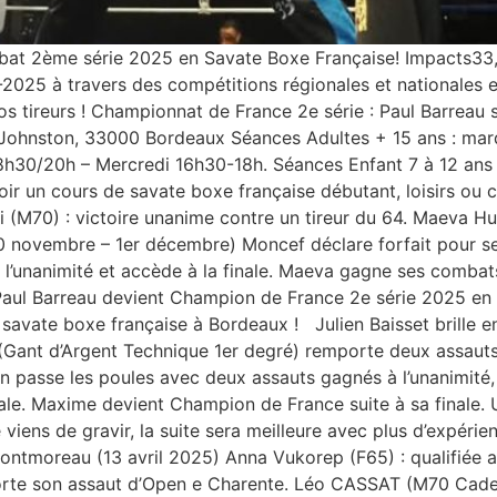
at 2ème série 2025 en Savate Boxe Française! Impacts33,
4-2025 à travers des compétitions régionales et nationales 
s tireurs ! Championnat de France 2e série : Paul Barreau 
Johnston, 33000 Bordeaux Séances Adultes + 15 ans : mar
8h30/20h – Mercredi 16h30-18h. Séances Enfant 7 à 12 ans 
ir un cours de savate boxe française débutant, loisirs ou 
i (M70) : victoire unanime contre un tireur du 64. Maeva Hu
 (30 novembre – 1er décembre) Moncef déclare forfait pour 
unanimité et accède à la finale. Maeva gagne ses combats d
ul Barreau devient Champion de France 2e série 2025 en 
e savate boxe française à Bordeaux ! Julien Baisset brille
 (Gant d’Argent Technique 1er degré) remporte deux assauts
en passe les poules avec deux assauts gagnés à l’unanimité, 
le. Maxime devient Champion de France suite à sa finale.
e viens de gravir, la suite sera meilleure avec plus d’expé
Montmoreau (13 avril 2025) Anna Vukorep (F65) : qualifiée 
mporte son assaut d’Open e Charente. Léo CASSAT (M70 Cade