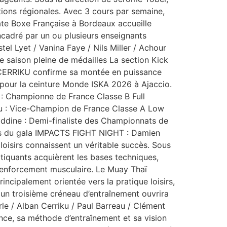
tions régionales. Avec 3 cours par semaine,
ate Boxe Française à Bordeaux accueille
ncadré par un ou plusieurs enseignants
l Lyet / Vanina Faye / Nils Miller / Achour
e saison pleine de médailles La section Kick
n CERRIKU confirme sa montée en puissance
 pour la ceinture Monde ISKA 2026 à Ajaccio.
 : Championne de France Classe B Full
au : Vice-Champion de France Classe A Low
Eddine : Demi-finaliste des Championnats de
ors du gala IMPACTS FIGHT NIGHT : Damien
loisirs connaissent un véritable succès. Sous
tiquants acquièrent les bases techniques,
 renforcement musculaire. Le Muay Thaï
cipalement orientée vers la pratique loisirs,
 un troisième créneau d’entraînement ouvrira
le / Alban Cerriku / Paul Barreau / Clément
ce, sa méthode d’entraînement et sa vision