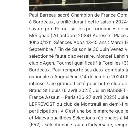
Paul Barreau sacré Champion de France Comb
à Bordeaux, a brillé durant cette saison 202
savate pro. Retour sur les performances de no
Mérignac (26 octobre 2024) Adresse : Place 
10h30/12h. Séances Ados 13-15 ans : Mardi 1
Septembre / Fin de Saison le 30 Juin Venez vo
sélectionné faute d’adversaire. Moncef Lahnin
club d’Agen. Tournoi qualificatif à Toreilles
Bordeaux. Paul remporte ses deux combats à l’
nationale à Angoulême (14 décembre 2024) Pa
intense. Une grande fierté pour notre club d
Braud St Louis (6 avril 2025) Julien BAISSET
France Assaut – Paris (26-27 avril 2025) Juli
LEPREVOST du club de Montreuil en demi-fina
participation ! « C’est une belle marche que j
et Maeva qualifiées Sélections régionales à 
(F52) : sélectionnée faute d’adversaire, re