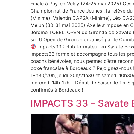
Finale à Puy-en-Velay (24-25 mai 2025) Ces d
Championnat de France Jeunes : la relève du
(Minime), Valentin CAPSA (Minime), Léo CASSAT 
Melun (30-31 mai 2025) Axelle s’impose en Oc
Jérôme TOBEL. OPEN de Gironde de Savate Box
sur 6 Open de Gironde organisé par le Comit
Impacts33 : club formateur en Savate Boxe 
Impacts33 forme et accompagne tous les profi
coachs bénévoles, nous permet d’être reconnu
boxe française à Bordeaux ? Rejoignez-nous 
18h30/20h, jeudi 20h/21h30 et samedi 10h30/
mercredi 14h-17h. Début de Saison le 1er Sep
confirmés à Bordeaux !
IMPACTS 33 – Savate 