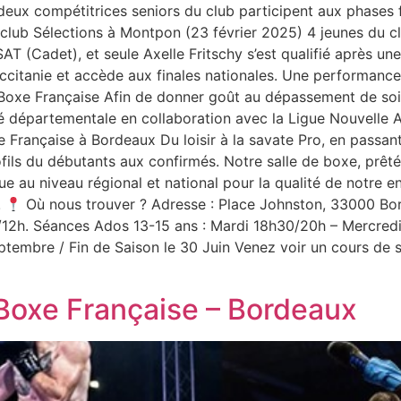
eux compétitrices seniors du club participent aux phases 
 club Sélections à Montpon (23 février 2025) 4 jeunes du 
(Cadet), et seule Axelle Fritschy s’est qualifié après une 
citanie et accède aux finales nationales. Une performance
e Française Afin de donner goût au dépassement de soi et 
é départementale en collaboration avec la Ligue Nouvelle 
Française à Bordeaux Du loisir à la savate Pro, en passant 
ls du débutants aux confirmés. Notre salle de boxe, prêtée
e au niveau régional et national pour la qualité de notre 
!
Où nous trouver ? Adresse : Place Johnston, 33000 Bo
12h. Séances Ados 13-15 ans : Mardi 18h30/20h – Mercredi 
tembre / Fin de Saison le 30 Juin Venez voir un cours de s
Boxe Française – Bordeaux