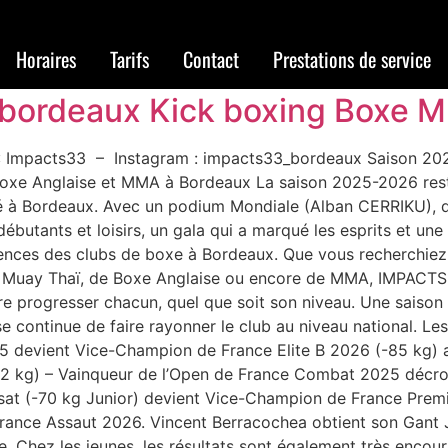
Horaires
Tarifs
Contact
Prestations de service
e bordeaux Kick boxing Boxe 
Impacts33 – Instagram : impacts33_bordeaux Saison 2025
Boxe Anglaise et MMA à Bordeaux La saison 2025-2026 reste
é à Bordeaux. Avec un podium Mondiale (Alban CERRIKU), 
utants et loisirs, un gala qui a marqué les esprits et une v
rences des clubs de boxe à Bordeaux. Que vous recherchiez
de Muay Thaï, de Boxe Anglaise ou encore de MMA, IMPACTS
re progresser chacun, quel que soit son niveau. Une saison
continue de faire rayonner le club au niveau national. Les
5 devient Vice-Champion de France Elite B 2026 (-85 kg)
52 kg) – Vainqueur de l’Open de France Combat 2025 décro
at (-70 kg Junior) devient Vice-Champion de France Prem
rance Assaut 2026. Vincent Berracochea obtient son Gant 
e. Chez les jeunes, les résultats sont également très encou