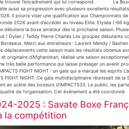
 de trouver l’encadrement qui lui correspond. La Boxe 
lle aussi sa progression avec plusieurs excellents résulta
6. Il pourra viser une qualification aux Championnats de 
onde 2026 avant d’accéder au niveau Elite. Elyséa (-66 kg
e débutera la boxe amateur dès la prochaine saison. Plusi
d / Dylan / Teddy Pierre Charles Les groupes débutants co
 Bordeaux. Merci aux entraîneurs : Laurent Mendy / Basti
 déplacements cette saison mais les résultats obtenus son
 originaire d’Afghanistan, réalise une saison exceptionnel
Une très belle performance qui laisse présager un avenir pr
l IMPACTS FIGHT NIGHT : un gala qui a marqué les esprits L
TS FIGHT NIGHT. Ce gala multidisciplinaire réunissait de la
ent en scène des boxeurs d’IMPACTS33. Le public, les partena
qualité de l’organisation. Cet événement a été coordonné
2024-2025 : Savate Boxe Fran
à la compétition