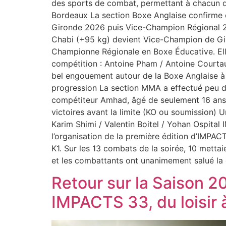
des sports de combat, permettant à chacun
Bordeaux La section Boxe Anglaise confirme e
Gironde 2026 puis Vice-Champion Régional 202
Chabi (+95 kg) devient Vice-Champion de Gir
Championne Régionale en Boxe Éducative. Ell
compétition : Antoine Pham / Antoine Courtau
bel engouement autour de la Boxe Anglaise à
progression La section MMA a effectué peu de
compétiteur Amhad, âgé de seulement 16 ans et
victoires avant la limite (KO ou soumission) 
Karim Shimi / Valentin Boitel / Yohan Ospita
l’organisation de la première édition d’IMPAC
K1. Sur les 13 combats de la soirée, 10 mettai
et les combattants ont unanimement salué la 
Retour sur la Saison 
IMPACTS 33, du loisir 