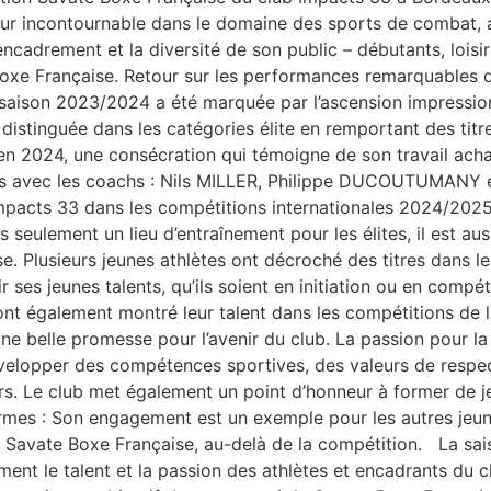
r incontournable dans le domaine des sports de combat, a
encadrement et la diversité de son public – débutants, loisi
Boxe Française. Retour sur les performances remarquables d
La saison 2023/2024 a été marquée par l’ascension impressi
distinguée dans les catégories élite en remportant des titres
n 2024, une consécration qui témoigne de son travail achar
és avec les coachs : Nils MILLER, Philippe DUCOUTUMANY e
pacts 33 dans les compétitions internationales 2024/2025, 
seulement un lieu d’entraînement pour les élites, il est aus
. Plusieurs jeunes athlètes ont décroché des titres dans le
 ses jeunes talents, qu’ils soient en initiation ou en comp
nt également montré leur talent dans les compétitions de l
ne belle promesse pour l’avenir du club. La passion pour l
velopper des compétences sportives, des valeurs de respec
rs. Le club met également un point d’honneur à former de j
rmes : Son engagement est un exemple pour les autres jeune
 Savate Boxe Française, au-delà de la compétition. La sa
ment le talent et la passion des athlètes et encadrants du c