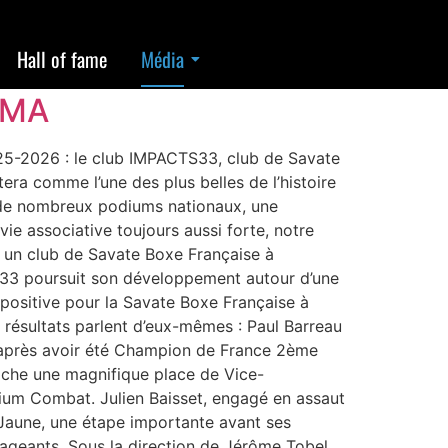
Hall of fame
Média
MMA
-2026 : le club IMPACTS33, club de Savate
ra comme l’une des plus belles de l’histoire
de nombreux podiums nationaux, une
ie associative toujours aussi forte, notre
 un club de Savate Boxe Française à
33 poursuit son développement autour d’une
 positive pour la Savate Boxe Française à
 résultats parlent d’eux-mêmes : Paul Barreau
 après avoir été Champion de France 2ème
che une magnifique place de Vice-
ium Combat. Julien Baisset, engagé en assaut
Jaune, une étape importante avant ses
rageants. Sous la direction de Jérôme Tobel,