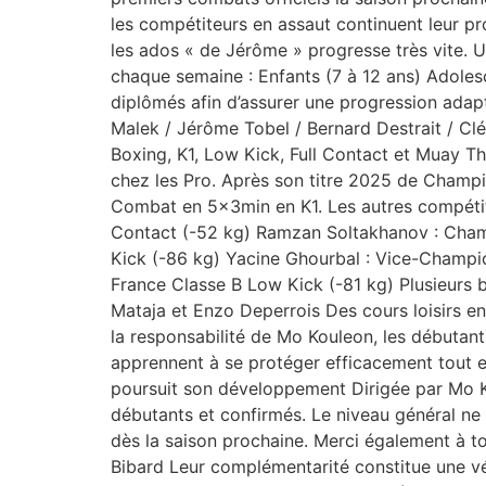
les compétiteurs en assaut continuent leur pr
les ados « de Jérôme » progresse très vite. 
chaque semaine : Enfants (7 à 12 ans) Adoles
diplômés afin d’assurer une progression adapt
Malek / Jérôme Tobel / Bernard Destrait / Clé
Boxing, K1, Low Kick, Full Contact et Muay T
chez les Pro. Après son titre 2025 de Champ
Combat en 5x3min en K1. Les autres compétit
Contact (-52 kg) Ramzan Soltakhanov : Champ
Kick (-86 kg) Yacine Ghourbal : Vice-Champio
France Classe B Low Kick (-81 kg) Plusieurs
Mataja et Enzo Deperrois Des cours loisirs en
la responsabilité de Mo Kouleon, les débutant
apprennent à se protéger efficacement tout e
poursuit son développement Dirigée par Mo Ko
débutants et confirmés. Le niveau général ne
dès la saison prochaine. Merci également à to
Bibard Leur complémentarité constitue une vé