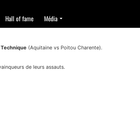
 pour championnat
Hall of fame
Média
e Technique
(Aquitaine vs Poitou Charente).
vainqueurs de leurs assauts.